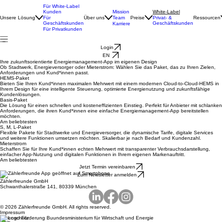
Für White-Label
Kunden
Mission
White-Label
Unsere Lösung
Für
Über uns
Team
Preise
Ressourcen
Privat- &
Geschäftskunden
Geschäftskunden
Karriere
Für Privatkunden
Login
EN
Ihre zukunftsorientierte Energiemanagement-App im eigenen Design
Ob Stadtwerk, Energieversorger oder Mieterstrom: Wählen Sie das Paket, das zu Ihren Zielen,
Anforderungen und Kund*innen passt.
HEMS-Paket
Bieten Sie Ihren Kund*innen maximalen Mehrwert mit einem modernen Cloud-to-Cloud-HEMS in
Ihrem Design für eine intelligente Steuerung, optimierte Energienutzung und zukunftsfähige
Kundenlösungen.
Basis-Paket
Die Lösung für einen schnellen und kosteneffizienten Einstieg. Perfekt für Anbieter mit schlanken
Anforderungen, die ihren Kund*innen eine einfache Energiemanagement-App bereitstellen
möchten.
Am beliebtesten
S, M, L-Paket
Flexible Pakete für Stadtwerke und Energieversorger, die dynamische Tarife, digitale Services
und weitere Funktionen umsetzen möchten. Skalierbar je nach Bedarf und Kundenzahl.
Mieterstrom
Schaffen Sie für Ihre Kund*innen echten Mehrwert mit transparenter Verbrauchsdarstellung,
einfacher App-Nutzung und digitalen Funktionen in Ihrem eigenen Markenauftritt.
Am beliebtesten
Jetzt Termin vereinbaren
Zum Newsletter anmelden
Zählerfreunde GmbH
Schwanthalerstraße 141, 80339 München
© 2026 Zählerfreunde GmbH. All rights reserved.
Impressum
Datenschutz