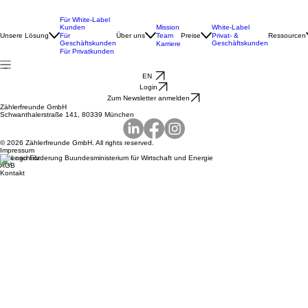
Wärmepumpen: So heizt du
Für White-Label
Kunden
Mission
White-Label
effizienter, smarter und
Unsere Lösung
Für
Über uns
Team
Preise
Ressourcen
Privat- &
Geschäftskunden
Geschäftskunden
Karriere
Für Privatkunden
unabhängiger
EN
Login
Zum Newsletter anmelden
Zählerfreunde GmbH
Schwanthalerstraße 141, 80339 München
© 2026 Zählerfreunde GmbH. All rights reserved.
Impressum
Datenschutz
AGB
Kontakt