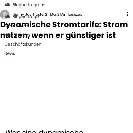
Alle Blogbeiträge
Jenny Joy Tröster
21. Mai
2 Min. Lesezeit
Alle Blogbeiträge
Dynamische Stromtarife: Strom
Smart Home
nutzen, wenn er günstiger ist
Mieterstrom
Geschäftskunden
News
Was sind dynamische 