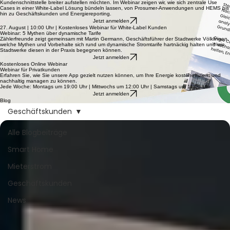
Kundenschnittstelle breiter aufstellen möchten. Im Webinar zeigen wir, wie sich zentrale Use
Cases in einer White-Label Lösung bündeln lassen, von Prosumer-Anwendungen und HEMS bis
hin zu Geschäftskunden und Energiereporting.
Jetzt anmelden
27. August | 10:00 Uhr | Kostenloses Webinar für White-Label Kunden
Webinar: 5 Mythen über dynamische Tarife
Zählerfreunde zeigt gemeinsam mit Martin Germann, Geschäftsführer der Stadtwerke Völklingen,
welche Mythen und Vorbehalte sich rund um dynamische Stromtarife hartnäckig halten und wie
Stadtwerke diesen in der Praxis begegnen können.
Jetzt anmelden
Kostenloses Online Webinar
Webinar für Privatkunden
Erfahren Sie, wie Sie unsere App gezielt nutzen können, um Ihre Energie kosteneffizient und
nachhaltig managen zu können.
Jede Woche: Montags um 19:00 Uhr | Mittwochs um 12:00 Uhr | Samstags um 11:00 Uhr
Jetzt anmelden
Blog
Geschäftskunden
Alle Blogbeiträge
Smart Home
Mieterstrom
Geschäftskunden
News