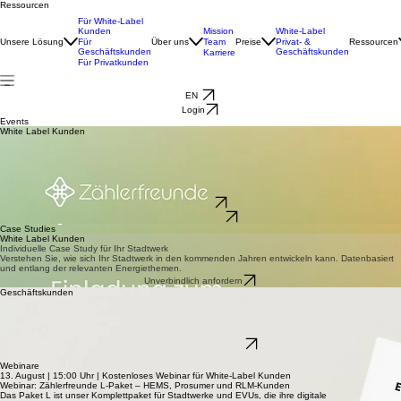
Ressourcen
Für White-Label
Kunden
Mission
White-Label
Unsere Lösung
Für
Über uns
Team
Preise
Ressourcen
Privat- &
Geschäftskunden
Geschäftskunden
Karriere
Für Privatkunden
EN
Login
Events
White Label Kunden
Zählerfreunde Community Event 2026 - Für Stadtwerke und Energieversorgerunternehmen
Am 2. und 3. September bringt das Zählerfreunde Community Event
Energieversorgerunternehmen und Branchenexpert*innen zusammen. Den Auftakt bildet ein
entspanntes Vorabendprogramm im Biergarten, bevor am nächsten Tag praxisnahe Impulse,
konkrete Einblicke in digitale Energieangebote und Breakout-Sessions im Mittelpunkt stehen. Die
Plätze sind begrenzt, eine frühzeitige Anmeldung lohnt sich daher!
Zum Flyer
Zur Anmeldung
Case Studies
White Label Kunden
Individuelle Case Study für Ihr Stadtwerk
Verstehen Sie, wie sich Ihr Stadtwerk in den kommenden Jahren entwickeln kann. Datenbasiert
und entlang der relevanten Energiethemen.
Unverbindlich anfordern
Geschäftskunden
Case Study für Unternehmen
Digitales Energiemanagement in der Praxis: Energie visualisieren Förderung sichern, Kosten
senken. In unserer Case Study erfahren Sie, wie Sie Ihren Betrieb mit Zählerfreunde effizienter
gestalten können.
Kostenlos herunterladen
Case Studies
Webinare
13. August | 15:00 Uhr | Kostenloses Webinar für White-Label Kunden
Webinar: Zählerfreunde L-Paket – HEMS, Prosumer und RLM-Kunden
Das Paket L ist unser Komplettpaket für Stadtwerke und EVUs, die ihre digitale