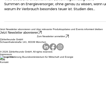
Unternehmen bis zu 23 % Energie-
kosten sparen
Viele deutsche Unternehmen zahlen regelmäßig hohe
Summen an Energieversorger, ohne genau zu wissen, wann 
warum ihr Verbrauch besonders teuer ist. Studien des
Bundesministeriums für Wirtschaft und Klimaschutz sowie de
Deutschen Energie-Agentur zeigen: In Betrieben bestehen
große Potenziale zur Effizienzsteigerung, da Verbräuche oft
unzureichend erfasst werden. Dadurch entstehen versteckte
Jetzt Newsletter abonnieren und über relevante Produktupdates und Events informiert bleiben
Jetzt Newsletter abonnieren
Kosten etwa durch Maschinen im Leerlauf oder unnötige
Zum Newsletter anmelden
Beleuchtung. Ein Praxisbeispie
Zählerfreunde GmbH
Schwanthalerstraße 141, 80339 München
© 2026 Zählerfreunde GmbH. All rights reserved.
Impressum
Datenschutz
AGB
Kontakt